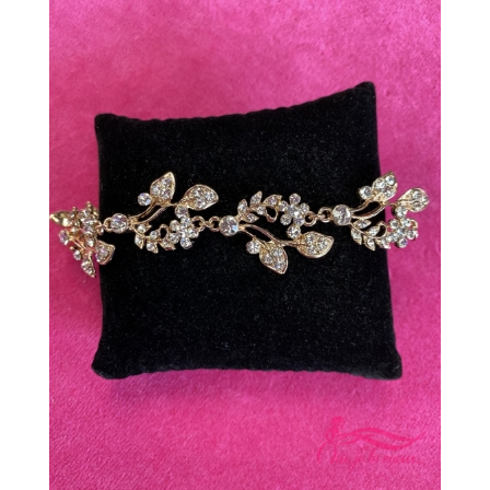
Conseils
Blogue
Carrière
Contact
Prendre rendez-vous
Favoris
Mon panier
Connexion
EN
Facebook