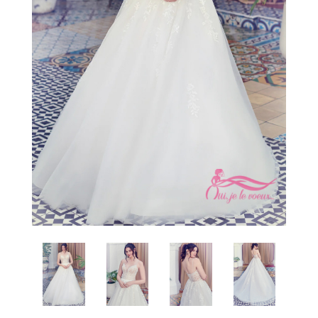
Conseils
Blogue
Carrière
Contact
Prendre rendez-vous
Favoris
Mon panier
Connexion
EN
Facebook