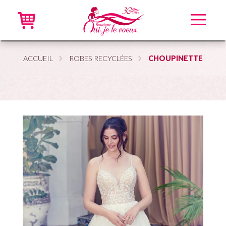
Accueil
ACCUEIL
ROBES RECYCLÉES
CHOUPINETTE
Robes neuves
Robes recyclées
Accessoires
En ligne
VIP
À propos