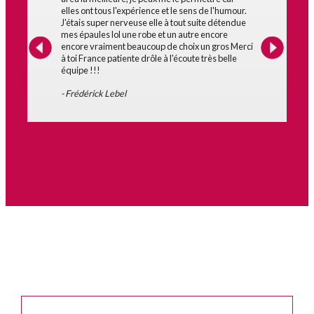
elles ont tous l'expérience et le sens de l'humour.
J'étais super nerveuse elle à tout suite détendue
mes épaules lol une robe et un autre encore
encore vraiment beaucoup de choix un gros Merci
à toi France patiente drôle à l'écoute très belle
équipe !!!
- Frédérick Lebel