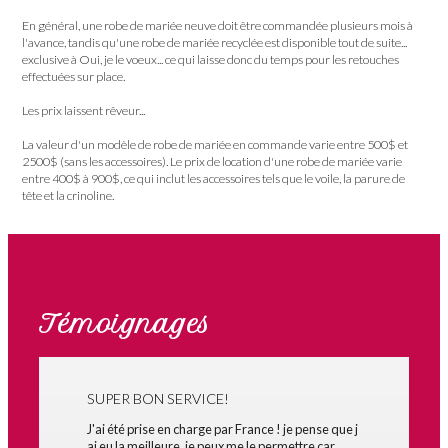
En général, une robe de mariée neuve doit être commandée plusieurs mois à
l'avance, tandis qu'une robe de mariée recyclée est disponible tout de suite...
exclusive à Oui, je le voeux... ce qui laisse donc du temps pour les retouches
effectuées sur place.
Les prix laissent rêveur...
La valeur d'un modèle de robe de mariée en commande varie entre 500$ et
2500$ (sans les accessoires). Le prix de location d'une robe de mariée varie
entre 400$ à 900$, ce qui inclut les accessoires tels que le voile, la parure de
tête et la crinoline.
Témoignages
SUPER BON SERVICE!
J'ai été prise en charge par France ! je pense que j
ai eu la meilleure, je peux me le permettre car