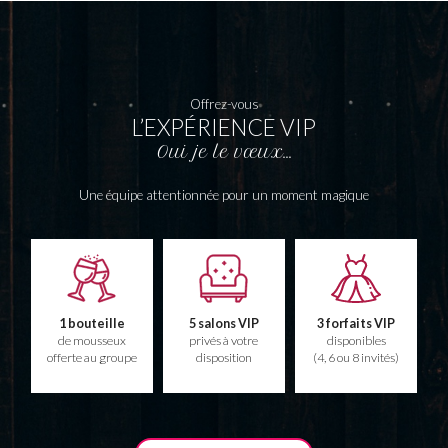
Offrez-vous
L’EXPÉRIENCE VIP
Oui je le vœux…
Une équipe attentionnée pour un moment magique
1 bouteille
5 salons VIP
3 forfaits VIP
de mousseux
privés à votre
disponibles
offerte au groupe
disposition
(4, 6 ou 8 invités)