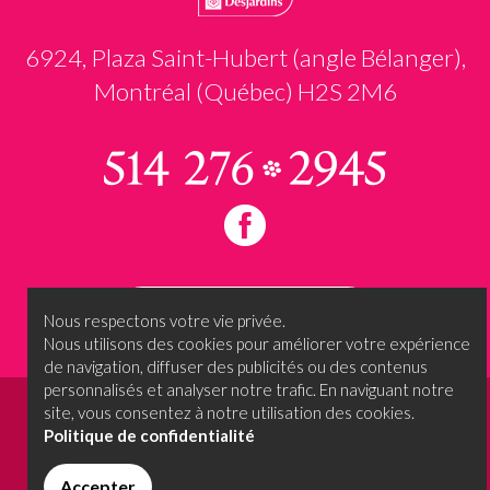
6924, Plaza Saint-Hubert (angle Bélanger),
Montréal (Québec) H2S 2M6
Prendre rendez-vous
Nous respectons votre vie privée.
Nous utilisons des cookies pour améliorer votre expérience
de navigation, diffuser des publicités ou des contenus
personnalisés et analyser notre trafic. En naviguant notre
site, vous consentez à notre utilisation des cookies.
© 2026 - Oui, je le voeux....
Termes et conditions
Politique de confidentialité
Tous droits réservés.
Conçu et propulsé par
Accepter