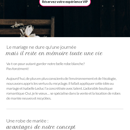
Réservez votre expérience VIP
Le mariage ne dure qu'une journée
mais il reste en mémoire toute une vie
Va-t-on pour autant garder notre belle robe blanche?
Pas forcément!
Aujourd'hui, de plus en plus conscients de l'environnement et de l'écologie,
nous avons appris les vertus du recyclage. Il fallait appliquer cette idée au
mariage et Isabelle Leduc l'a concrétisée avec talent. L’adorable boutique
romantique Oui, je le vœux… se spécialise dans la vente et la location de robes
de mariée neuves et recyclées.
Une robe de mariée :
avantages de notre concept