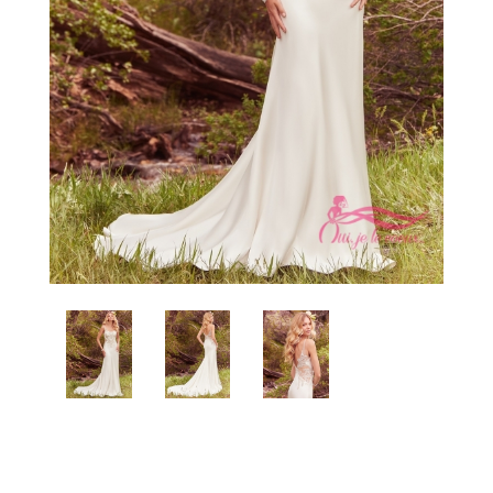
Conseils
Blogue
Carrière
Contact
Prendre rendez-vous
Favoris
Mon panier
Connexion
EN
Facebook