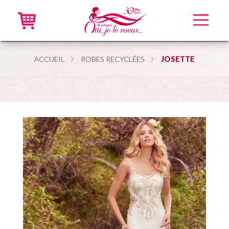
Accueil
ACCUEIL
ROBES RECYCLÉES
JOSETTE
Robes neuves
Robes recyclées
Accessoires
En ligne
VIP
À propos