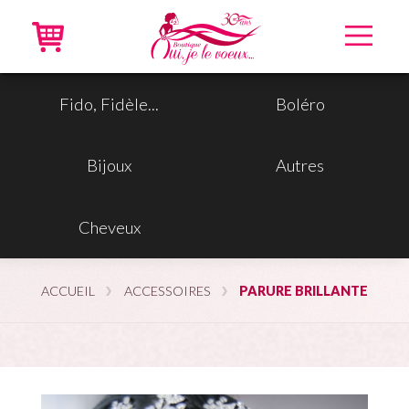
Accueil
Fido, Fidèle...
Boléro
Robes neuves
Bijoux
Autres
Robes recyclées
Cheveux
Accessoires
En ligne
ACCUEIL
ACCESSOIRES
PARURE BRILLANTE
VIP
À propos