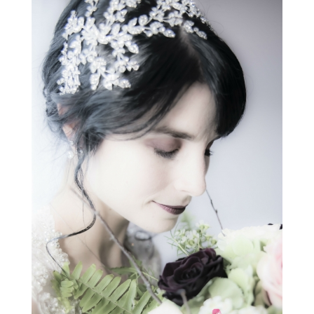
Conseils
Blogue
Carrière
Contact
Prendre rendez-vous
Favoris
Mon panier
Connexion
EN
Facebook