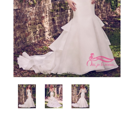
Conseils
Blogue
Carrière
Contact
Prendre rendez-vous
Favoris
Mon panier
Connexion
EN
Facebook