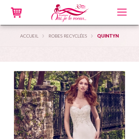
Accueil
ACCUEIL
ROBES RECYCLÉES
QUINTYN
Robes neuves
Robes recyclées
Accessoires
En ligne
VIP
À propos