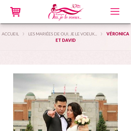
Accueil
ACCUEIL
LES MARIÉES DE OUI, JE LE VOEUX...
VÉRONICA
ET DAVID
Robes neuves
Robes recyclées
Accessoires
En ligne
VIP
À propos