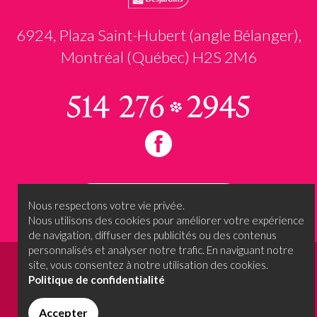
6924, Plaza Saint-Hubert (angle Bélanger),
Montréal (Québec) H2S 2M6
Prendre rendez-vous
Nous respectons votre vie privée.
Nous utilisons des cookies pour améliorer votre expérience
de navigation, diffuser des publicités ou des contenus
personnalisés et analyser notre trafic. En naviguant notre
site, vous consentez à notre utilisation des cookies.
© 2026 - Oui, je le voeux....
Termes et conditions
Politique de confidentialité
Tous droits réservés.
Conçu et propulsé par
Accepter