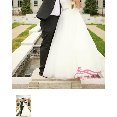
Conseils
Blogue
Carrière
Contact
Prendre rendez-vous
Favoris
Mon panier
Connexion
EN
Facebook